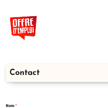
Aller
au
contenu
principal
Contact
Nom
*