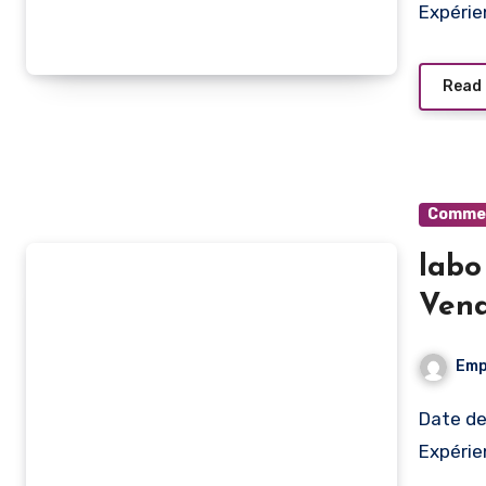
Expérie
Read
Commerc
labo
Vend
Emp
Date de publication Type de poste Lieu de travail
Expérie