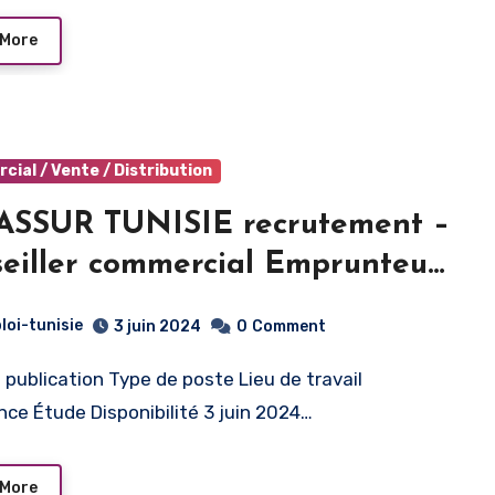
 More
ial / Vente / Distribution
ASSUR TUNISIE recrutement –
mmercial Emprunteur
iana
loi-tunisie
3 juin 2024
0
Comment
nce Étude Disponibilité 3 juin 2024…
 More