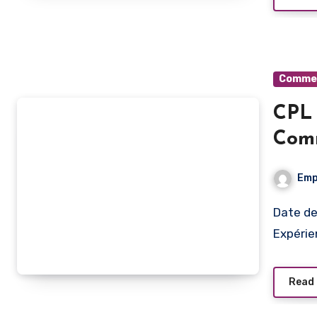
Commerc
CPL 
Comm
Aria
Emp
Date de publication Type de poste Lieu de travail
Expérie
Read