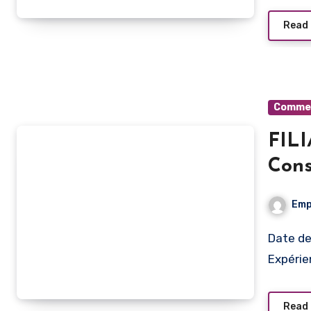
Read
Commerc
FILI
Conseiller co
– Ar
Emp
Date de publication Type de poste Lieu de travail
Expérie
Read