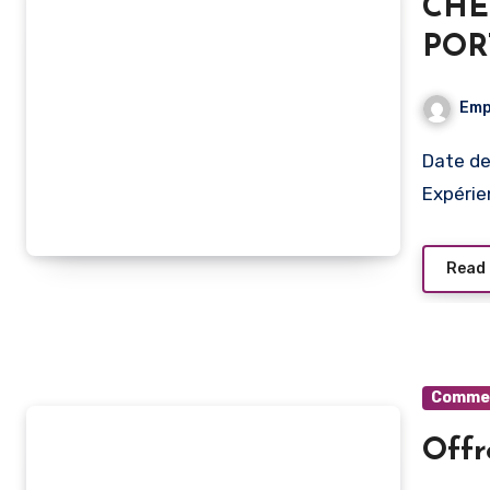
CHE
POR
Emp
Date de publication Type de poste Lieu de travail
Expérie
Read
Commerc
Offr