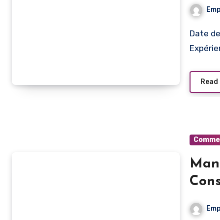
Emp
Date de publication Type de poste Lieu de travail
Expérie
Read
Commerc
Manp
Emp