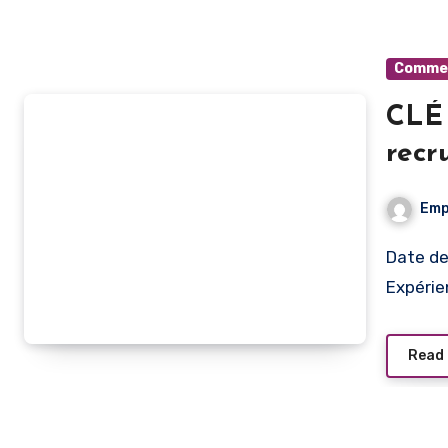
Commerc
CLÉ
recr
immo
Emp
Date de publication Type de poste Lieu de travail
Expérie
Read