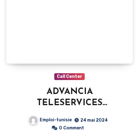
Call Center
ADVANCIA
TELESERVICES
recrutement –
Emploi-tunisie
24 mai 2024
Télévendeurs BtoC – Tunis
0
Comment