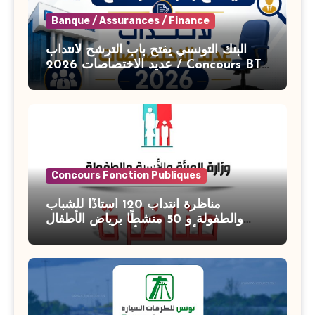
Banque / Assurances / Finance
البنك التونسي يفتح باب الترشح لانتداب
عديد الاختصاصات 2026 / Concours BT
Banque de Tunisie 2026
Concours Fonction Publiques
مناظرة انتداب 120 أستاذًا للشباب
والطفولة و 50 منشطًا برياض الأطفال
بوزارة الأسرة والمرأة والطفولة وكبار
السن آخر أجل للتسجيل : 27 جويلية 2026