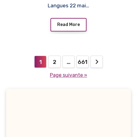
Langues 22 mai…
Read More
Navigation
1
2
…
661
des
Page suivante »
articles