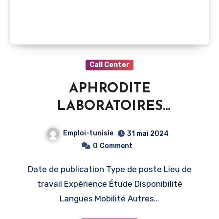
Call Center
APHRODITE
LABORATOIRES
recrutement – Chargé de
Emploi-tunisie
31 mai 2024
Clientèle Télévendeuse –
0
Comment
Ariana
Date de publication Type de poste Lieu de
travail Expérience Étude Disponibilité
Langues Mobilité Autres…