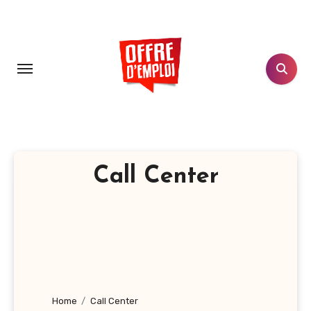
Aller
au
contenu
principal
Call Center
Home
Call Center