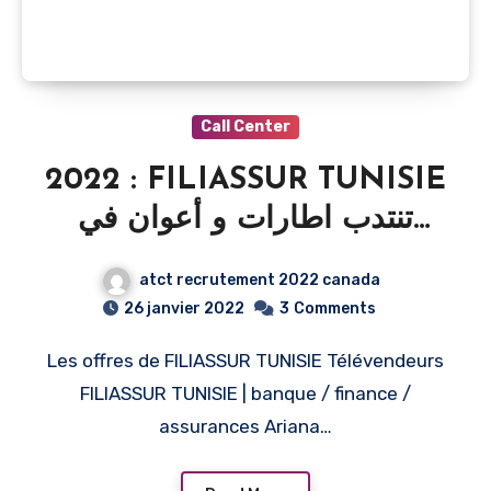
Call Center
2022 : FILIASSUR TUNISIE
تنتدب اطارات و أعوان في
عديد الإختصاصات /
atct recrutement 2022 canada
FILIASSUR TUNISIE
26 janvier 2022
3
Comments
Recrute plusieurs profils
Les offres de FILIASSUR TUNISIE Télévendeurs
pour 2022
FILIASSUR TUNISIE | banque / finance /
assurances Ariana…