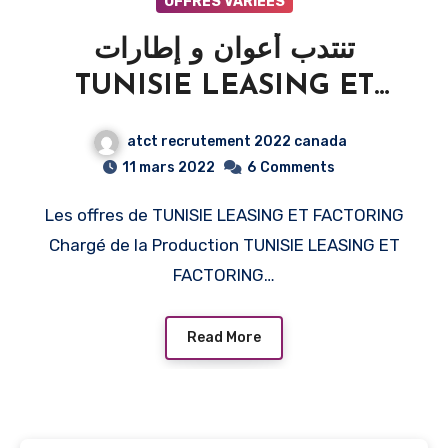
OFFRES VARIÉES
تنتدب أعوان و إطارات
TUNISIE LEASING ET
FACTORING recrute
atct recrutement 2022 canada
Plusieurs Profils 2022
11 mars 2022
6
Comments
Les offres de TUNISIE LEASING ET FACTORING
Chargé de la Production TUNISIE LEASING ET
FACTORING…
Read More