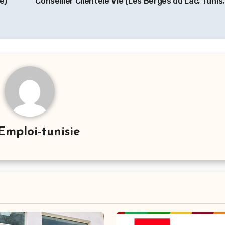
e)
Conseiller Clientèle Vie (Les Berges du Lac, Tunis,
Emploi-tunisie