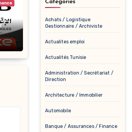
Catégories
inance
الإت
Achats / Logistique
الترشح 
2
Gestionnaire / Archiviste
nques
Actualites emploi
Actualités Tunisie
Administration / Secrétariat /
Direction
Architecture / Immobilier
Automobile
Banque / Assurances / Finance