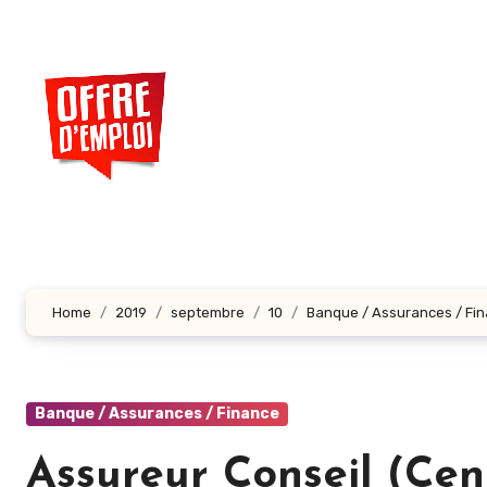
Aller
au
contenu
principal
Home
2019
septembre
10
Banque / Assurances / Fi
Banque / Assurances / Finance
Assureur Conseil (Cen