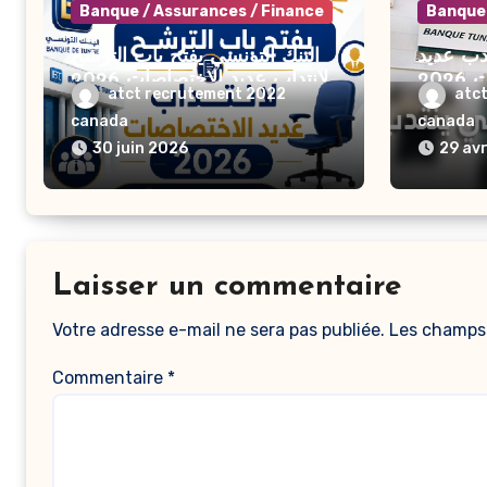
Banque / Assurances / Finance
Banque 
تدب عديد
البنك التونسي يفتح باب الترشح
الاختصاصات 2026 / BTL
لانتداب عديد الاختصاصات 2026
atct recrutement 2022
atc
/ Concours BT Banque de
recrut
canada
canada
Tunisie 2026
30 juin 2026
29 avr
Laisser un commentaire
Votre adresse e-mail ne sera pas publiée.
Les champs 
Commentaire
*