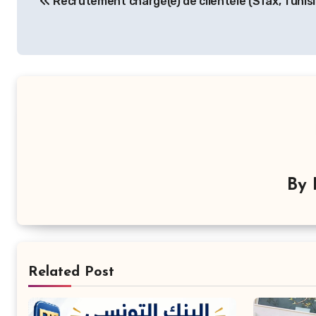
Recrutement chargé(e) de clientèle (Sfax, Tunisi
de
l’article
By
Related Post