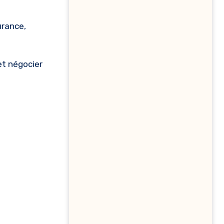
urance,
et négocier