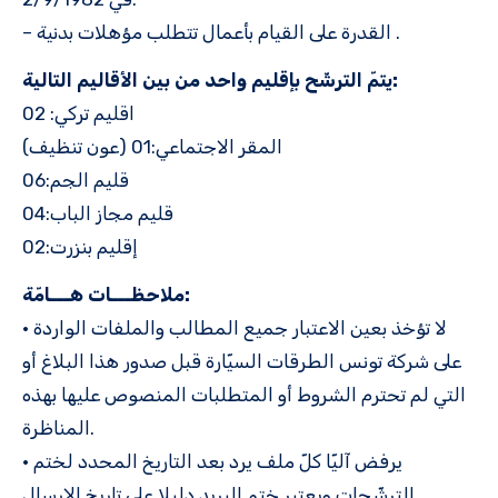
– القدرة على القيام بأعمال تتطلب مؤهلات بدنية .
يتمّ الترشّح بإقليم واحد من بين الأقاليم التالية:
اقليم تركي: 02
المقر الاجتماعي:01 (عون تنظيف)
قليم الجم:06
قليم مجاز الباب:04
إقليم بنزرت:02
ملاحظـــات هـــامّة:
• لا تؤخذ بعين الاعتبار جميع المطالب والملفات الواردة
على شركة تونس الطرقات السيّارة قبل صدور هذا البلاغ أو
التي لم تحترم الشروط أو المتطلبات المنصوص عليها بهذه
المناظرة.
• يرفض آليّا كلّ ملف يرد بعد التاريخ المحدد لختم
الترشّحات ويعتبر ختم البريد دليلا على تاريخ الإرسال.