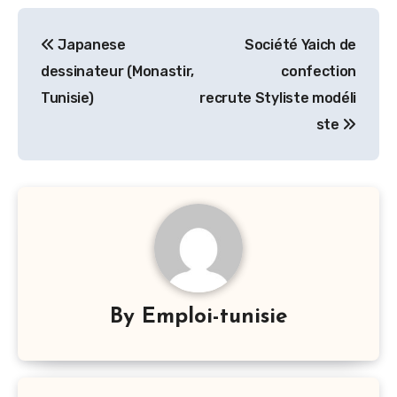
Navigation
Japanese
Société Yaich de
de
dessinateur (Monastir,
confection
l’article
Tunisie)
recrute Styliste modéli
ste
By
Emploi-tunisie