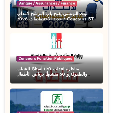
Banque / Assurances / Finance
البنك التونسي يفتح باب الترشح لانتداب
عديد الاختصاصات 2026 / Concours BT
Banque de Tunisie 2026
Concours Fonction Publiques
مناظرة انتداب 120 أستاذًا للشباب
والطفولة و 50 منشطًا برياض الأطفال
بوزارة الأسرة والمرأة والطفولة وكبار
السن آخر أجل للتسجيل : 27 جويلية 2026