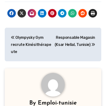
Navigation
Olympysky Gym
Responsable Magasin
de
recrute Kinésithérape
(Ksar Hellal, Tunisie)
l’article
ute
By
Emploi-tunisie