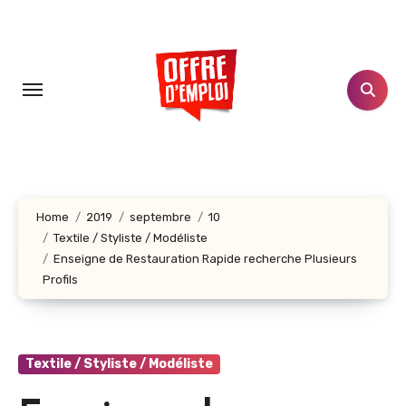
Aller
au
contenu
principal
Home
2019
septembre
10
Textile / Styliste / Modéliste
Enseigne de Restauration Rapide recherche Plusieurs
Profils
Textile / Styliste / Modéliste