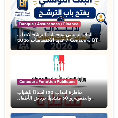
Banque / Assurances / Finance
البنك التونسي يفتح باب الترشح لانتداب
عديد الاختصاصات 2026 / Concours BT
Banque de Tunisie 2026
Concours Fonction Publiques
مناظرة انتداب 120 أستاذًا للشباب
والطفولة و 50 منشطًا برياض الأطفال
بوزارة الأسرة والمرأة والطفولة وكبار
السن آخر أجل للتسجيل : 27 جويلية 2026