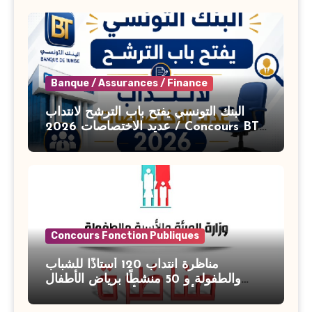
Banque / Assurances / Finance
البنك التونسي يفتح باب الترشح لانتداب
عديد الاختصاصات 2026 / Concours BT
Banque de Tunisie 2026
Concours Fonction Publiques
مناظرة انتداب 120 أستاذًا للشباب
والطفولة و 50 منشطًا برياض الأطفال
بوزارة الأسرة والمرأة والطفولة وكبار
السن آخر أجل للتسجيل : 27 جويلية 2026