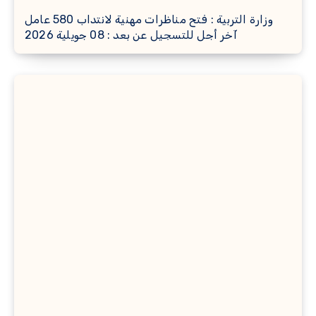
وزارة التربية : فتح مناظرات مهنية لانتداب 580 عامل
آخر أجل للتسجيل عن بعد : 08 جويلية 2026