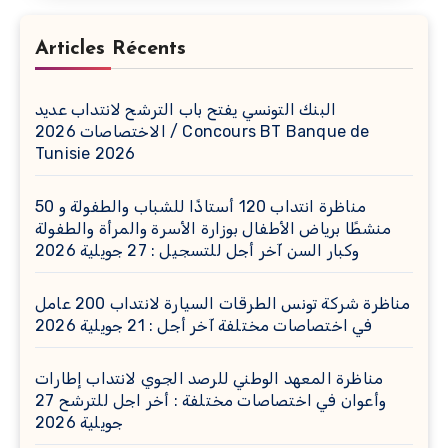
Articles Récents
البنك التونسي يفتح باب الترشح لانتداب عديد
الاختصاصات 2026 / Concours BT Banque de
Tunisie 2026
مناظرة انتداب 120 أستاذًا للشباب والطفولة و 50
منشطًا برياض الأطفال بوزارة الأسرة والمرأة والطفولة
وكبار السن آخر أجل للتسجيل : 27 جويلية 2026
مناظرة شركة تونس الطرقات السيارة لانتداب 200 عامل
في اختصاصات مختلفة آخر أجل : 21 جويلية 2026
مناظرة المعهد الوطني للرصد الجوي لانتداب إطارات
وأعوان في اختصاصات مختلفة : أخر اجل للترشح 27
جويلية 2026