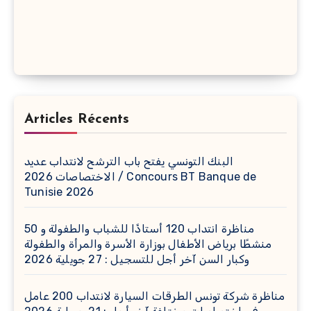
Articles Récents
البنك التونسي يفتح باب الترشح لانتداب عديد
الاختصاصات 2026 / Concours BT Banque de
Tunisie 2026
مناظرة انتداب 120 أستاذًا للشباب والطفولة و 50
منشطًا برياض الأطفال بوزارة الأسرة والمرأة والطفولة
وكبار السن آخر أجل للتسجيل : 27 جويلية 2026
مناظرة شركة تونس الطرقات السيارة لانتداب 200 عامل