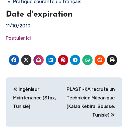
Pratique courante du français
Date d'expiration
11/10/2019
Postuler ici
Navigation
Ingénieur
PLASTI-KA recrute un
de
Maintenance (Sfax,
Technicien Mécanique
l’article
Tunisie)
(Kalaa Kebira, Sousse,
Tunisie)