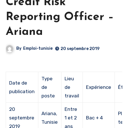
Credit Risk
Reporting Officer –
Ariana
By
Emploi-tunisie
20 septembre 2019
Type
Lieu
Date de
de
de
Expérience
Étu
publication
poste
travail
20
Entre
Ariana,
Plei
septembre
1 et 2
Bac + 4
Tunisie
tem
2019
ans