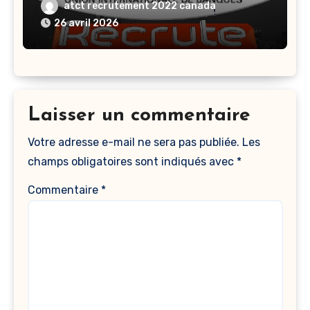
Internationale De Banques UIB
atct recrutement 2022 canada
Recrute Plusieurs Profils En 2026
26 avril 2026
Laisser un commentaire
Votre adresse e-mail ne sera pas publiée.
Les
champs obligatoires sont indiqués avec
*
Commentaire
*