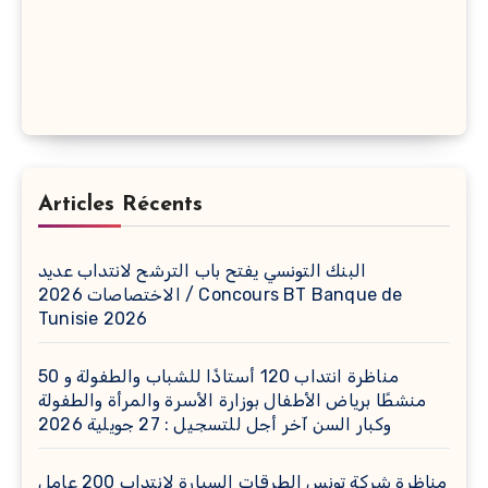
Articles Récents
البنك التونسي يفتح باب الترشح لانتداب عديد
الاختصاصات 2026 / Concours BT Banque de
Tunisie 2026
مناظرة انتداب 120 أستاذًا للشباب والطفولة و 50
منشطًا برياض الأطفال بوزارة الأسرة والمرأة والطفولة
وكبار السن آخر أجل للتسجيل : 27 جويلية 2026
مناظرة شركة تونس الطرقات السيارة لانتداب 200 عامل