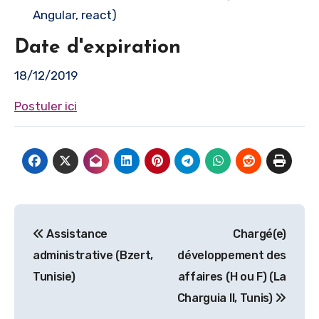
Angular, react)
Date d'expiration
18/12/2019
Postuler ici
Navigation
Assistance
Chargé(e)
de
administrative (Bzert,
développement des
l’article
Tunisie)
affaires (H ou F) (La
Charguia II, Tunis)