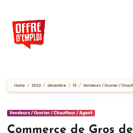
Aller
au
contenu
principal
Home
2022
décembre
13
Vendeurs / Ouvrier / Chauf
Vendeurs / Ouvrier / Chauffeur / Agent
Commerce de Gros de 