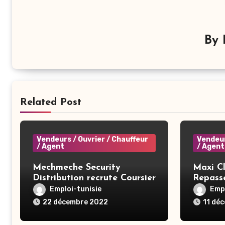
By
Related Post
Vendeurs / Ouvrier / Chauffeur
Vendeur
/ Agent
/ Agent
Mechmeche Security
Maxi Cl
Distribution recrute Coursier
Repass
Emploi-tunisie
Empl
22 décembre 2022
11 dé