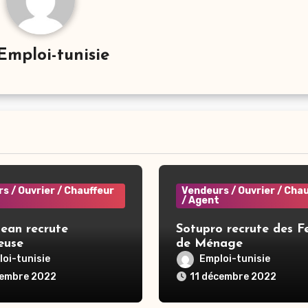
Emploi-tunisie
s / Ouvrier / Chauffeur
Vendeurs / Ouvrier / Cha
/ Agent
ean recrute
Sotupro recrute des 
euse
de Ménage
oi-tunisie
Emploi-tunisie
cembre 2022
11 décembre 2022