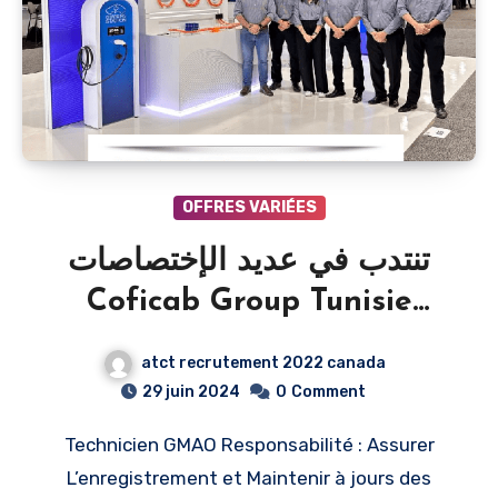
OFFRES VARIÉES
تنتدب في عديد الإختصاصات
Coficab Group Tunisie
recrute plusieurs profils
atct recrutement 2022 canada
pour 2025
29 juin 2024
0
Comment
Technicien GMAO Responsabilité : Assurer
L’enregistrement et Maintenir à jours des