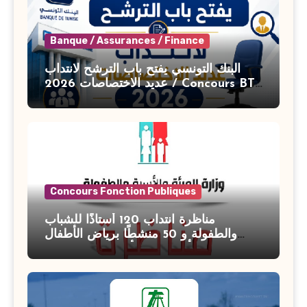
Banque / Assurances / Finance
البنك التونسي يفتح باب الترشح لانتداب
عديد الاختصاصات 2026 / Concours BT
Banque de Tunisie 2026
Concours Fonction Publiques
مناظرة انتداب 120 أستاذًا للشباب
والطفولة و 50 منشطًا برياض الأطفال
بوزارة الأسرة والمرأة والطفولة وكبار
السن آخر أجل للتسجيل : 27 جويلية 2026