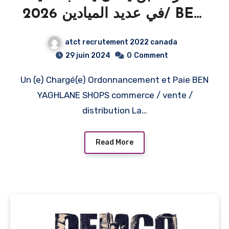
في عديد الميادين 2026/ BEN
YAGHLANE SHOPS
atct recrutement 2022 canada
Recrute Plusieurs profils
29 juin 2024
0
Comment
pour 2026
Un (e) Chargé(e) Ordonnancement et Paie BEN
YAGHLANE SHOPS commerce / vente /
distribution La…
Read More