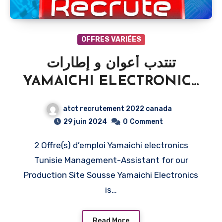
OFFRES VARIÉES
تنتدب أعوان و إطارات
YAMAICHI ELECTRONICS
recrute Plusieurs Profils
atct recrutement 2022 canada
2024
29 juin 2024
0
Comment
2 Offre(s) d’emploi Yamaichi electronics
Tunisie Management-Assistant for our
Production Site Sousse Yamaichi Electronics
is…
Read More