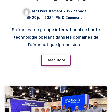
الاختصاصات 2026/ SAFRAN
atct recrutement 2022 canada
TUNISIE Recrute plusieurs
29 juin 2024
0
Comment
profils 2026
Safran est un groupe international de haute
technologie opérant dans les domaines de
l’aéronautique (propulsion,…
Read More