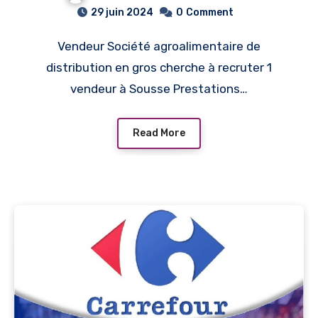
الإختصاصات / Sanabel
29 juin 2024
0
Comment
Carthage recrute plusieurs
Vendeur Société agroalimentaire de
profils 2024
distribution en gros cherche à recruter 1
vendeur à Sousse Prestations…
Read More