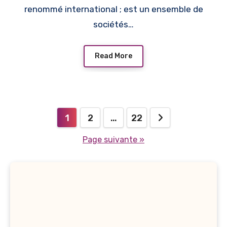
renommé international ; est un ensemble de
sociétés…
Read More
Navigation
1
2
…
22
des
Page suivante »
articles