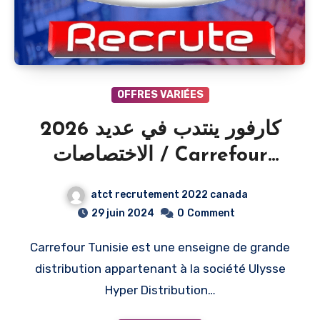
OFFRES VARIÉES
2026 كارفور ينتدب في عديد
الاختصاصات / Carrefour
recrute plusieurs profils
atct recrutement 2022 canada
pour 2026
29 juin 2024
0
Comment
Carrefour Tunisie est une enseigne de grande
distribution appartenant à la société Ulysse
Hyper Distribution…