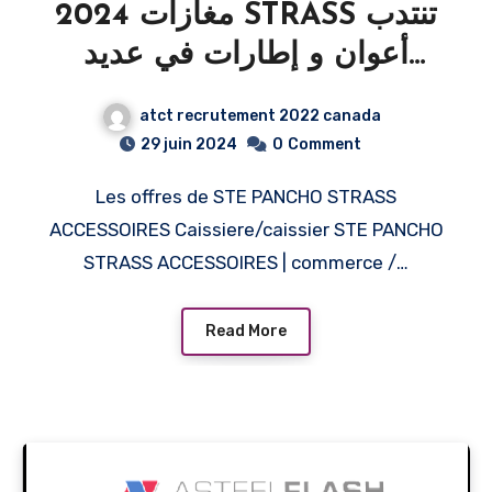
2024 مغازات STRASS تنتدب
أعوان و إطارات في عديد
الاختصاصات / STRASS
atct recrutement 2022 canada
Recrute plusieurs profils
29 juin 2024
0
Comment
pour 2024
Les offres de STE PANCHO STRASS
ACCESSOIRES Caissiere/caissier STE PANCHO
STRASS ACCESSOIRES | commerce /…
Read More