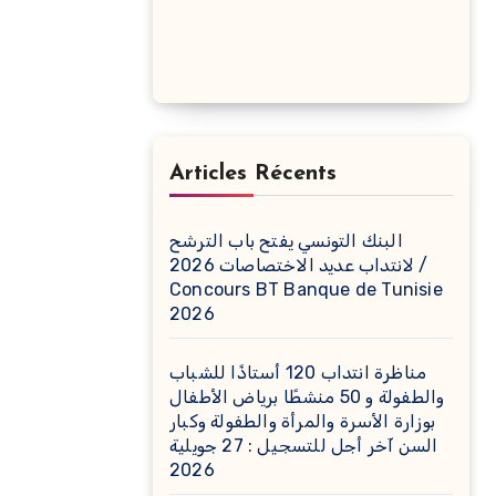
Articles Récents
البنك التونسي يفتح باب الترشح
لانتداب عديد الاختصاصات 2026 /
Concours BT Banque de Tunisie
2026
مناظرة انتداب 120 أستاذًا للشباب
والطفولة و 50 منشطًا برياض الأطفال
بوزارة الأسرة والمرأة والطفولة وكبار
السن آخر أجل للتسجيل : 27 جويلية
2026