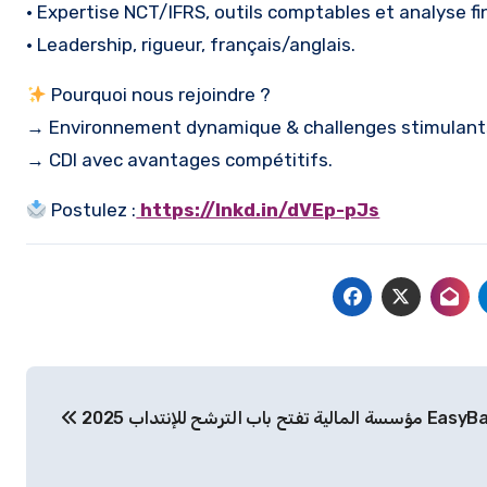
• Expertise NCT/IFRS, outils comptables et analyse fi
• Leadership, rigueur, français/anglais.
Pourquoi nous rejoindre ?
→ Environnement dynamique & challenges stimulant
→ CDI avec avantages compétitifs.
Postulez :
https://lnkd.in/dVEp-pJs
Navigation
2025  المالية تفتح باب الترشح للإنتداب
de
l’article