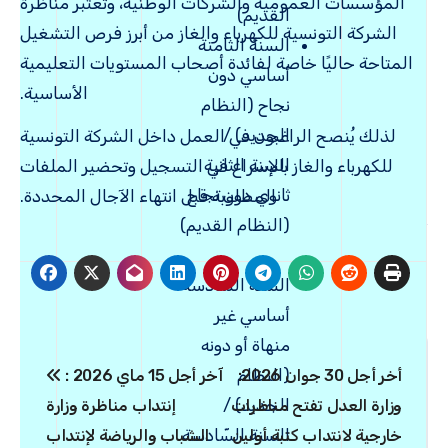
المؤسسات العمومية والشركات الوطنية، وتعتبر مناظرة
القديم)
الشركة التونسية للكهرباء والغاز من أبرز فرص التشغيل
السنة الثامنة
المتاحة حاليًا خاصة لفائدة أصحاب المستويات التعليمية
أساسي دون
الأساسية.
نجاح (النظام
الجديد) /
لذلك يُنصح الراغبون في العمل داخل
الشركة التونسية
السنة الثانية
للكهرباء والغاز
بالإسراع في التسجيل وتحضير الملفات
ثانوي دون نجاح
المطلوبة قبل انتهاء الآجال المحددة.
(النظام القديم)
السنة السّادسة
أساسي غير
منهاة أو دونه
Navigation
(النظام
أخر أجل 30 جوان 2026:
آخر أجل 15 ماي 2026 :
de
الجديد) /
وزارة العدل تفتح مناظرات
إنتداب مناظرة وزارة
l’article
السنة السّادسة
خارجية لانتداب كتبة أولين
الشباب والرياضة لإنتداب