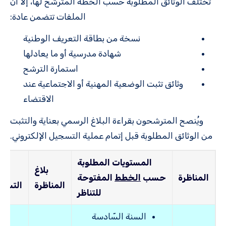
تختلف الوثائق المطلوبة حسب الخطة المترشح لها، إلا أن
الملفات تتضمن عادة:
نسخة من بطاقة التعريف الوطنية
شهادة مدرسية أو ما يعادلها
استمارة الترشح
وثائق تثبت الوضعية المهنية أو الاجتماعية عند
الاقتضاء
ويُنصح المترشحون بقراءة البلاغ الرسمي بعناية والتثبت
من الوثائق المطلوبة قبل إتمام عملية التسجيل الإلكتروني.
المستويات المطلوبة
بلاغ
آج
المناظرة
حسب
الخطط
المفتوحة
المناظرة
التسج
للتناظر
السنة السّادسة