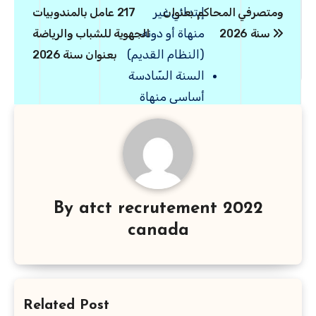
إبتدائي غير
ومتصرفي المحاكم بعنوان
217 عامل بالمندوبيات
منهاة أو دونه
سنة 2026
الجهوية للشباب والرياضة
(النظام القديم)
بعنوان سنة 2026
السنة السّادسة
أساسي منهاة
بنجاح (النظام
الجديد) /
السنة السّادسة
إبتدائي منهاة
بنجاح (النظام
By
atct recrutement 2022
القديم)
canada
من 
السنة السّابعة
ماي
أساسي دون
أعوان
6
نجاح (النظام
حراسة
غا
Related Post
الجديد) /
تحميل