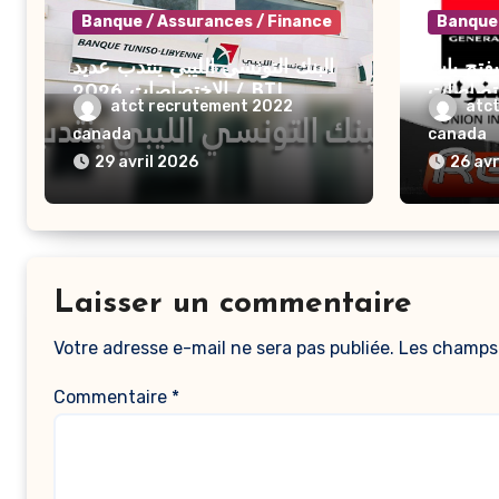
Banque / Assurances / Finance
Banque 
يفتح باب
البنك التونسي الليبي ينتدب عديد
ختصاصات
الاختصاصات 2026 / BTL
atct recrutement 2022
atc
recrute pour 2026
2026 – L’Union
canada
canada
Intern
UIB Rec
29 avril 2026
26 avr
Profils
Laisser un commentaire
Votre adresse e-mail ne sera pas publiée.
Les champs 
Commentaire
*