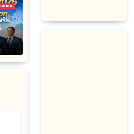
inance
م
2
ecteur