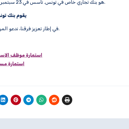
تأسس في 23 سبتمبر 1884، وهو واحد من أقدم البنوك في أفريقيا.
بنك تونس أو BT هو بنك تجاري خاص في تونس.
يقوم بنك تو
في إطار تعزيز فرقنا، ندعو المرشحين المهتمين لتقديم طلباتهم عبر النماذج المخصصة أدناه.
استمارة موظف الاست
استمارة مسؤ