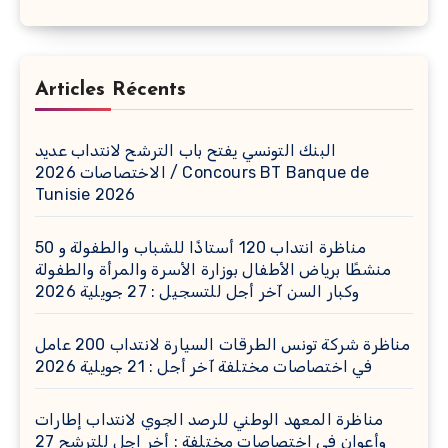
Articles Récents
البنك التونسي يفتح باب الترشح لانتداب عديد
الاختصاصات 2026 / Concours BT Banque de
Tunisie 2026
مناظرة انتداب 120 أستاذًا للشباب والطفولة و 50
منشطًا برياض الأطفال بوزارة الأسرة والمرأة والطفولة
وكبار السن آخر أجل للتسجيل : 27 جويلية 2026
مناظرة شركة تونس الطرقات السيارة لانتداب 200 عامل
في اختصاصات مختلفة آخر أجل : 21 جويلية 2026
مناظرة المعهد الوطني للرصد الجوي لانتداب إطارات
وأعوان في اختصاصات مختلفة : أخر اجل للترشح 27