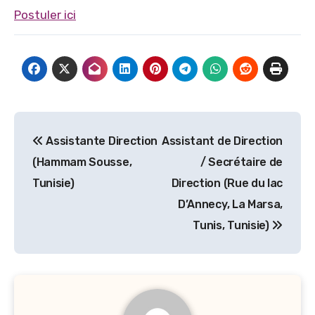
Postuler ici
Navigation
Assistante Direction
Assistant de Direction
de
(Hammam Sousse,
/ Secrétaire de
l’article
Tunisie)
Direction (Rue du lac
D’Annecy, La Marsa,
Tunis, Tunisie)