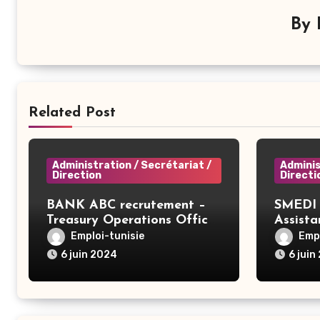
By
Related Post
Administration / Secrétariat /
Adminis
Direction
Directi
BANK ABC recrutement –
SMEDI 
Treasury Operations Officer
Assist
– Tunis
Ariana
Emploi-tunisie
Empl
6 juin 2024
6 juin