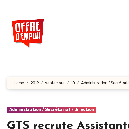
Aller
au
contenu
principal
Home
2019
septembre
10
Administration / Secrétaria
Administration / Secrétariat / Direction
GTS recrute Assistant