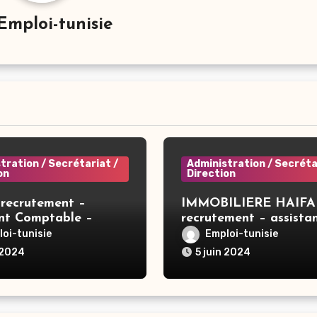
Emploi-tunisie
tration / Secrétariat /
Administration / Secréta
on
Direction
recrutement –
IMMOBILIERE HAIFA
ant Comptable –
recrutement – assista
direction – Tunis
oi-tunisie
Emploi-tunisie
 2024
5 juin 2024