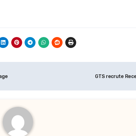
age
GTS recrute Rec