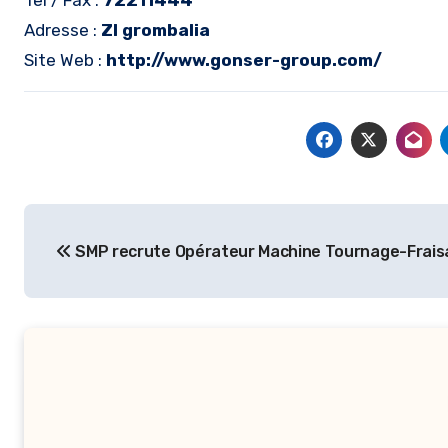
Tel / Fax :
72211444
Adresse :
ZI grombalia
Site Web :
http://www.gonser-group.com/
Navigation
SMP recrute Opérateur Machine Tournage-Frais
de
l’article