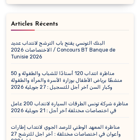
Articles Récents
البنك التونسي يفتح باب الترشح لانتداب عديد
الاختصاصات 2026 / Concours BT Banque de
Tunisie 2026
مناظرة انتداب 120 أستاذًا للشباب والطفولة و 50
منشطًا برياض الأطفال بوزارة الأسرة والمرأة والطفولة
وكبار السن آخر أجل للتسجيل : 27 جويلية 2026
مناظرة شركة تونس الطرقات السيارة لانتداب 200 عامل
في اختصاصات مختلفة آخر أجل : 21 جويلية 2026
مناظرة المعهد الوطني للرصد الجوي لانتداب إطارات
وأعوان في اختصاصات مختلفة : أخر اجل للترشح 27