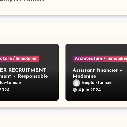
cture / Immobilier
Architecture / Immobilie
ER RECRUITMENT
Assistant financier –
ement – Responsable
Médenine
le De
oi-tunisie
Emploi-tunisie
/Consolidation –
 2024
4 juin 2024