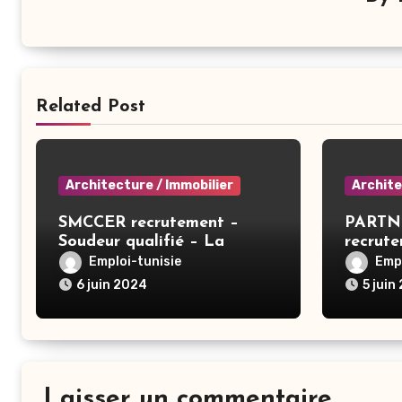
Related Post
Architecture / Immobilier
Archite
SMCCER recrutement –
PARTN
Soudeur qualifié – La
recrut
Manouba
Contrô
Emploi-tunisie
Empl
Gestion
6 juin 2024
5 juin
Tunis
Laisser un commentaire