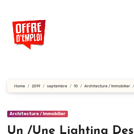
Aller
au
contenu
principal
Home
2019
septembre
10
Architecture / Immobilier
Architecture / Immobilier
Un /Une Lighting Desi