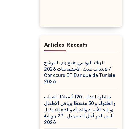
Articles Récents
البنك التونسي يفتح باب الترشح
لانتداب عديد الاختصاصات 2026 /
Concours BT Banque de Tunisie
2026
مناظرة انتداب 120 أستاذًا للشباب
والطفولة و 50 منشطًا برياض الأطفال
بوزارة الأسرة والمرأة والطفولة وكبار
السن آخر أجل للتسجيل : 27 جويلية
2026