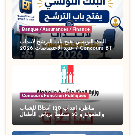
Banque / Assurances / Finance
البنك التونسي يفتح باب الترشح لانتداب
عديد الاختصاصات 2026 / Concours BT
Banque de Tunisie 2026
Concours Fonction Publiques
مناظرة انتداب 120 أستاذًا للشباب
والطفولة و 50 منشطًا برياض الأطفال
بوزارة الأسرة والمرأة والطفولة وكبار
السن آخر أجل للتسجيل : 27 جويلية 2026