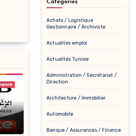
Catégories
Achats / Logistique
Gestionnaire / Archiviste
Actualites emploi
Actualités Tunisie
Administration / Secrétariat /
Direction
inance
الإت
Architecture / Immobilier
الترشح 
2
Automobile
nques
Banque / Assurances / Finance