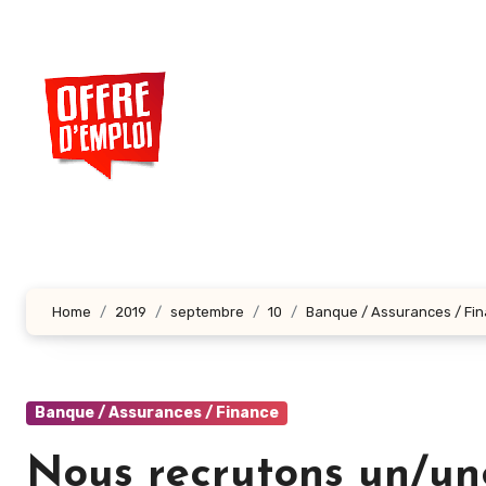
Aller
au
contenu
principal
Home
2019
septembre
10
Banque / Assurances / Fi
Banque / Assurances / Finance
Nous recrutons un/un