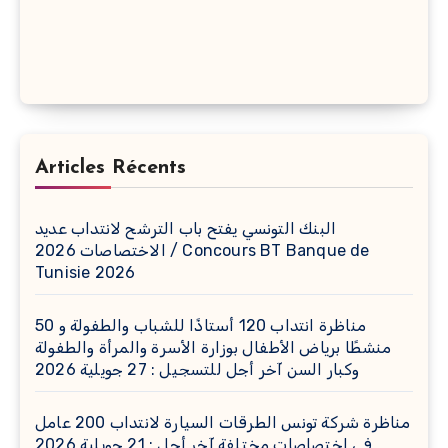
Articles Récents
البنك التونسي يفتح باب الترشح لانتداب عديد
الاختصاصات 2026 / Concours BT Banque de
Tunisie 2026
مناظرة انتداب 120 أستاذًا للشباب والطفولة و 50
منشطًا برياض الأطفال بوزارة الأسرة والمرأة والطفولة
وكبار السن آخر أجل للتسجيل : 27 جويلية 2026
مناظرة شركة تونس الطرقات السيارة لانتداب 200 عامل
في اختصاصات مختلفة آخر أجل : 21 جويلية 2026