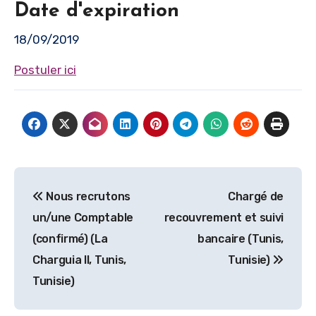
Date d'expiration
18/09/2019
Postuler ici
Navigation
Nous recrutons
Chargé de
de
un/une Comptable
recouvrement et suivi
l’article
(confirmé) (La
bancaire (Tunis,
Charguia II, Tunis,
Tunisie)
Tunisie)