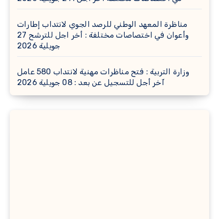
مناظرة المعهد الوطني للرصد الجوي لانتداب إطارات
وأعوان في اختصاصات مختلفة : أخر اجل للترشح 27
جويلية 2026
وزارة التربية : فتح مناظرات مهنية لانتداب 580 عامل
آخر أجل للتسجيل عن بعد : 08 جويلية 2026