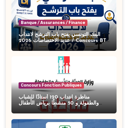
Banque / Assurances / Finance
البنك التونسي يفتح باب الترشح لانتداب
عديد الاختصاصات 2026 / Concours BT
Banque de Tunisie 2026
Concours Fonction Publiques
مناظرة انتداب 120 أستاذًا للشباب
والطفولة و 50 منشطًا برياض الأطفال
بوزارة الأسرة والمرأة والطفولة وكبار
السن آخر أجل للتسجيل : 27 جويلية 2026