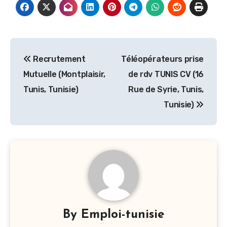
Navigation
Recrutement
Téléopérateurs prise
de
Mutuelle (Montplaisir,
de rdv TUNIS CV (16
l’article
Tunis, Tunisie)
Rue de Syrie, Tunis,
Tunisie)
By
Emploi-tunisie