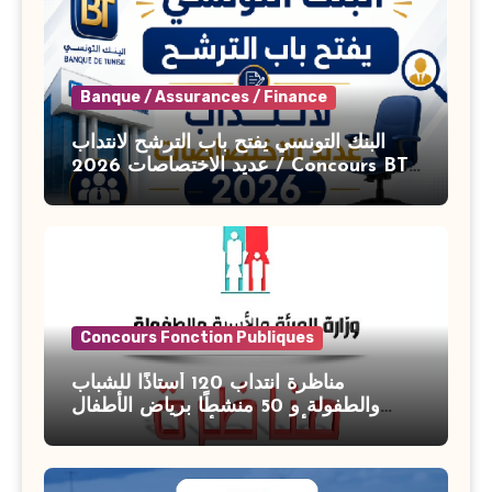
Banque / Assurances / Finance
البنك التونسي يفتح باب الترشح لانتداب
عديد الاختصاصات 2026 / Concours BT
Banque de Tunisie 2026
Concours Fonction Publiques
مناظرة انتداب 120 أستاذًا للشباب
والطفولة و 50 منشطًا برياض الأطفال
بوزارة الأسرة والمرأة والطفولة وكبار
السن آخر أجل للتسجيل : 27 جويلية 2026