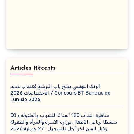
Articles Récents
البنك التونسي يفتح باب الترشح لانتداب عديد
الاختصاصات 2026 / Concours BT Banque de
Tunisie 2026
مناظرة انتداب 120 أستاذًا للشباب والطفولة و 50
منشطًا برياض الأطفال بوزارة الأسرة والمرأة والطفولة
وكبار السن آخر أجل للتسجيل : 27 جويلية 2026