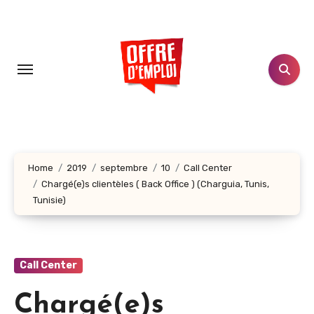
Aller
au
contenu
principal
Home
2019
septembre
10
Call Center
Chargé(e)s clientèles ( Back Office ) (Charguia, Tunis,
Tunisie)
Call Center
Chargé(e)s