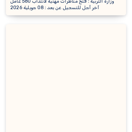
وزارة التربية : فتح مناظرات مهنية لانتداب 580 عامل
آخر أجل للتسجيل عن بعد : 08 جويلية 2026