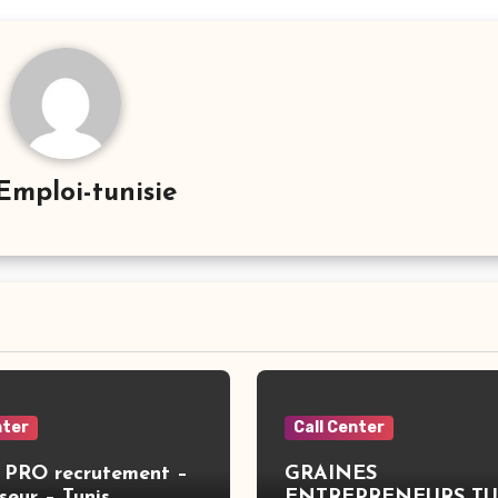
Emploi-tunisie
nter
Call Center
PRO recrutement –
GRAINES
seur – Tunis
ENTREPRENEURS TU