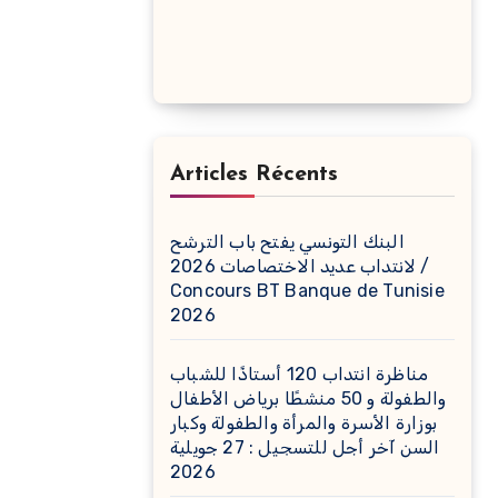
Articles Récents
البنك التونسي يفتح باب الترشح
لانتداب عديد الاختصاصات 2026 /
Concours BT Banque de Tunisie
2026
مناظرة انتداب 120 أستاذًا للشباب
والطفولة و 50 منشطًا برياض الأطفال
بوزارة الأسرة والمرأة والطفولة وكبار
السن آخر أجل للتسجيل : 27 جويلية
2026