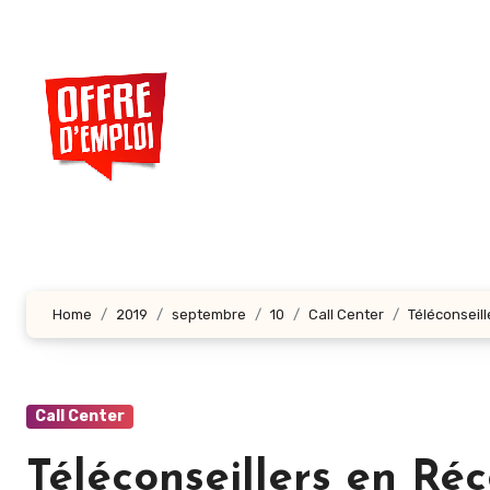
Aller
au
contenu
principal
Home
2019
septembre
10
Call Center
Téléconseill
Call Center
Téléconseillers en Réc