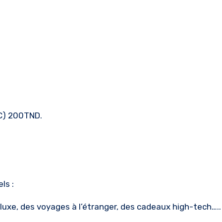
C) 200TND.
ls :
xe, des voyages à l’étranger, des cadeaux high-tech…..