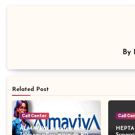
By
Related Post
Call Center
Call Ce
ALMAVIVA recrutement –
HEPTA 
Téléconseillers prise de RDV
Supervi