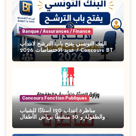
Banque / Assurances / Finance
البنك التونسي يفتح باب الترشح لانتداب
عديد الاختصاصات 2026 / Concours BT
Banque de Tunisie 2026
Concours Fonction Publiques
مناظرة انتداب 120 أستاذًا للشباب
والطفولة و 50 منشطًا برياض الأطفال
بوزارة الأسرة والمرأة والطفولة وكبار
السن آخر أجل للتسجيل : 27 جويلية 2026