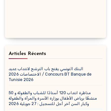
Articles Récents
البنك التونسي يفتح باب الترشح لانتداب عديد
الاختصاصات 2026 / Concours BT Banque de
Tunisie 2026
مناظرة انتداب 120 أستاذًا للشباب والطفولة و 50
منشطًا برياض الأطفال بوزارة الأسرة والمرأة والطفولة
وكبار السن آخر أجل للتسجيل : 27 جويلية 2026