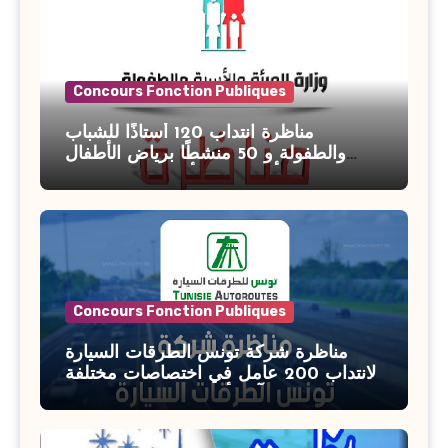
Concours Fonction Publiques
مناظرة انتداب 120 أستاذًا للشباب
والطفولة و 50 منشطًا برياض الأطفال
بوزارة الأسرة والمرأة والطفولة وكبار
السن آخر أجل للتسجيل : 27 جويلية 2026
Concours Fonction Publiques
مناظرة شركة تونس الطرقات السيارة
لانتداب 200 عامل في اختصاصات مختلفة
آخر أجل : 21 جويلية 2026