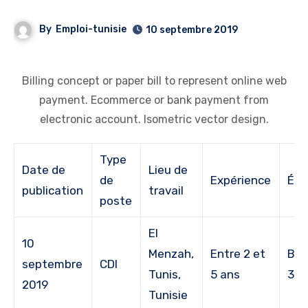
By
Emploi-tunisie
10 septembre 2019
Billing concept or paper bill to represent online web
payment. Ecommerce or bank payment from
electronic account. Isometric vector design.
Type
Date de
Lieu de
de
Expérience
Étu
publication
travail
poste
El
10
Menzah,
Entre 2 et
Bac
septembre
CDI
Tunis,
5 ans
3
2019
Tunisie