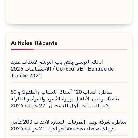
Articles Récents
البنك التونسي يفتح باب الترشح لانتداب عديد
الاختصاصات 2026 / Concours BT Banque de
Tunisie 2026
مناظرة انتداب 120 أستاذًا للشباب والطفولة و 50
منشطًا برياض الأطفال بوزارة الأسرة والمرأة والطفولة
وكبار السن آخر أجل للتسجيل : 27 جويلية 2026
مناظرة شركة تونس الطرقات السيارة لانتداب 200 عامل
في اختصاصات مختلفة آخر أجل : 21 جويلية 2026