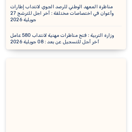
مناظرة المعهد الوطني للرصد الجوي لانتداب إطارات
وأعوان في اختصاصات مختلفة : أخر اجل للترشح 27
جويلية 2026
وزارة التربية : فتح مناظرات مهنية لانتداب 580 عامل
آخر أجل للتسجيل عن بعد : 08 جويلية 2026