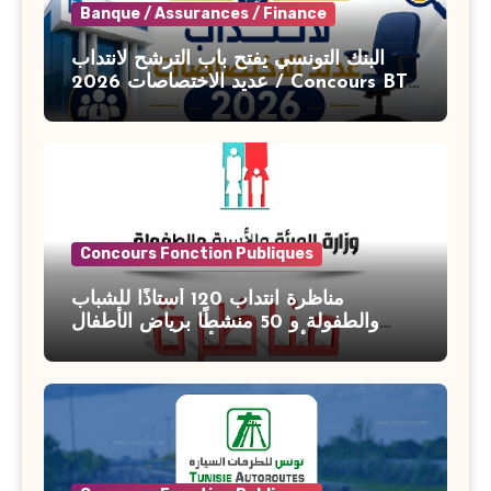
Banque / Assurances / Finance
البنك التونسي يفتح باب الترشح لانتداب
عديد الاختصاصات 2026 / Concours BT
Banque de Tunisie 2026
Concours Fonction Publiques
مناظرة انتداب 120 أستاذًا للشباب
والطفولة و 50 منشطًا برياض الأطفال
بوزارة الأسرة والمرأة والطفولة وكبار
السن آخر أجل للتسجيل : 27 جويلية 2026