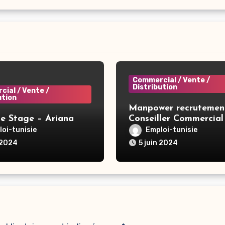
Commercial / Vente /
Distribution
ial / Vente /
ution
Manpower recrutemen
de Stage – Ariana
Conseiller Commercial H/F 
Tunis
oi-tunisie
Emploi-tunisie
 2024
5 juin 2024