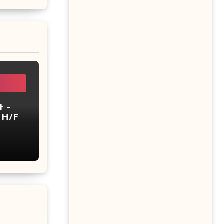
t –
–