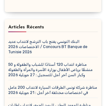
Articles Récents
البنك التونسي يفتح باب الترشح لانتداب عديد
الاختصاصات 2026 / Concours BT Banque de
Tunisie 2026
مناظرة انتداب 120 أستاذًا للشباب والطفولة و 50
منشطًا برياض الأطفال بوزارة الأسرة والمرأة والطفولة
وكبار السن آخر أجل للتسجيل : 27 جويلية 2026
مناظرة شركة تونس الطرقات السيارة لانتداب 200 عامل
في اختصاصات مختلفة آخر أجل : 21 جويلية 2026
مناظرة المعهد الوطني للرصد الجوي لانتداب إطارات