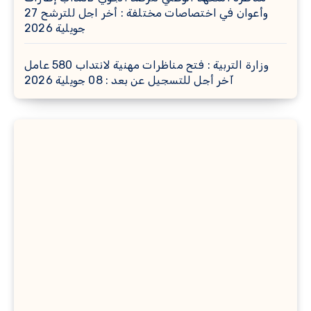
وأعوان في اختصاصات مختلفة : أخر اجل للترشح 27
جويلية 2026
وزارة التربية : فتح مناظرات مهنية لانتداب 580 عامل
آخر أجل للتسجيل عن بعد : 08 جويلية 2026