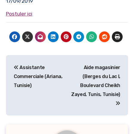
17/09/2019
Postuler ici
Navigation
Assistante
Aide magasinier
de
Commerciale (Ariana,
(Berges du Lac I,
l’article
Tunisie)
Boulevard Cheikh
Zayed, Tunis, Tunisie)