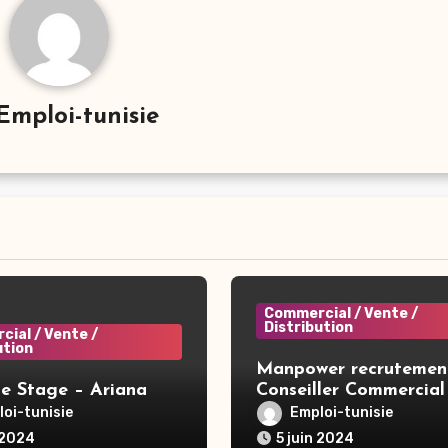
Emploi-tunisie
Commercial / Vente /
Distribution
ial / Vente /
ution
Manpower recrutemen
de Stage – Ariana
Conseiller Commercial H/F 
Tunis
oi-tunisie
Emploi-tunisie
 2024
5 juin 2024