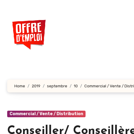
Aller
au
contenu
principal
Home
2019
septembre
10
Commercial / Vente / Distr
Commercial / Vente / Distribution
Conseiller/ Conseillè