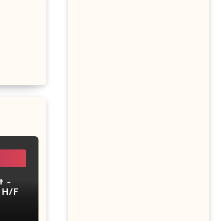
t –
–