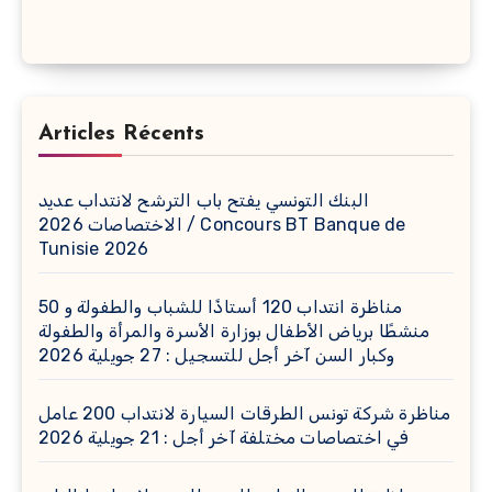
Articles Récents
البنك التونسي يفتح باب الترشح لانتداب عديد
الاختصاصات 2026 / Concours BT Banque de
Tunisie 2026
مناظرة انتداب 120 أستاذًا للشباب والطفولة و 50
منشطًا برياض الأطفال بوزارة الأسرة والمرأة والطفولة
وكبار السن آخر أجل للتسجيل : 27 جويلية 2026
مناظرة شركة تونس الطرقات السيارة لانتداب 200 عامل
في اختصاصات مختلفة آخر أجل : 21 جويلية 2026