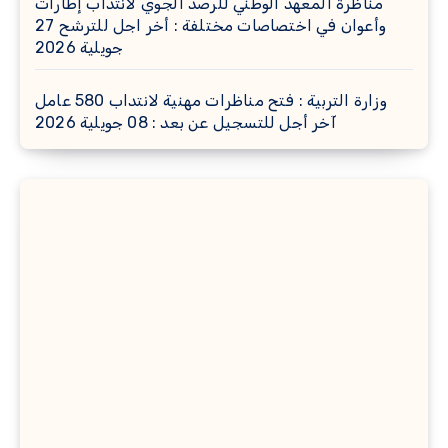
مناظرة المعهد الوطني للرصد الجوي لانتداب إطارات
وأعوان في اختصاصات مختلفة : أخر اجل للترشح 27
جويلية 2026
وزارة التربية : فتح مناظرات مهنية لانتداب 580 عامل
آخر أجل للتسجيل عن بعد : 08 جويلية 2026