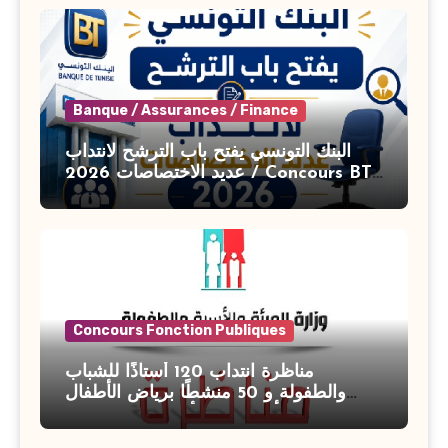
Banque / Assurances / Finance
البنك التونسي يفتح باب الترشح لانتداب
عديد الاختصاصات 2026 / Concours BT
Banque de Tunisie 2026
Concours Fonction Publiques
مناظرة انتداب 120 أستاذًا للشباب
والطفولة و 50 منشطًا برياض الأطفال
بوزارة الأسرة والمرأة والطفولة وكبار
السن آخر أجل للتسجيل : 27 جويلية 2026