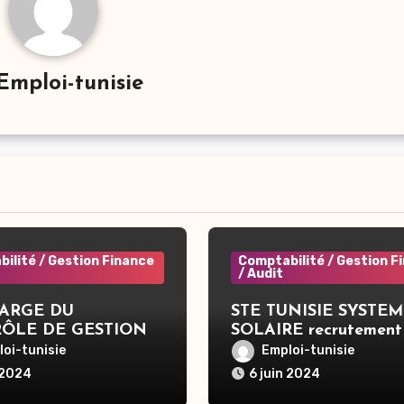
Emploi-tunisie
ilité / Gestion Finance
Comptabilité / Gestion F
/ Audit
ARGE DU
STE TUNISIE SYSTEM
ÔLE DE GESTION –
SOLAIRE recrutement
ous
Gestionnaire interne –
oi-tunisie
Emploi-tunisie
 2024
6 juin 2024