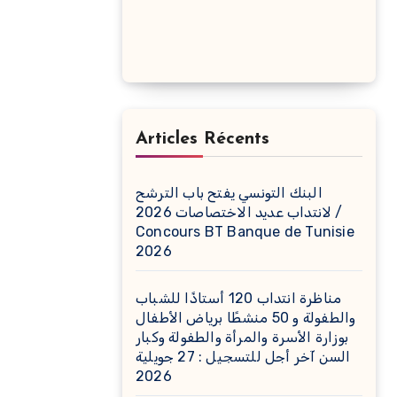
Articles Récents
البنك التونسي يفتح باب الترشح
لانتداب عديد الاختصاصات 2026 /
Concours BT Banque de Tunisie
2026
مناظرة انتداب 120 أستاذًا للشباب
والطفولة و 50 منشطًا برياض الأطفال
بوزارة الأسرة والمرأة والطفولة وكبار
السن آخر أجل للتسجيل : 27 جويلية
2026