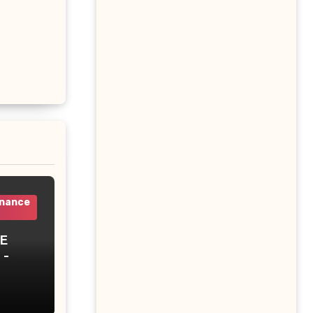
inance
E
 –
 Tunis