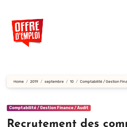
Aller
au
contenu
principal
Home
2019
septembre
10
Comptabilité / Gestion Fin
Comptabilité / Gestion Finance / Audit
Recrutement des comp