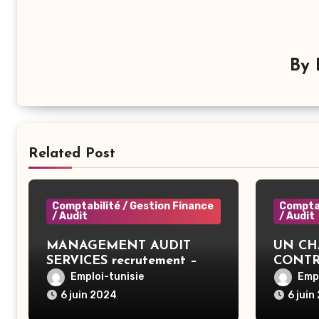
By
Related Post
Comptabilité / Gestion Finance
Comptab
/ Audit
/ Audit
MANAGEMENT AUDIT
UN CH
SERVICES recrutement –
CONTR
Comptable – Ariana
Ben Ar
Emploi-tunisie
Empl
6 juin 2024
6 juin