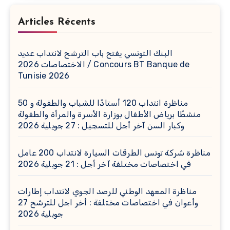
Articles Récents
البنك التونسي يفتح باب الترشح لانتداب عديد
الاختصاصات 2026 / Concours BT Banque de
Tunisie 2026
مناظرة انتداب 120 أستاذًا للشباب والطفولة و 50
منشطًا برياض الأطفال بوزارة الأسرة والمرأة والطفولة
وكبار السن آخر أجل للتسجيل : 27 جويلية 2026
مناظرة شركة تونس الطرقات السيارة لانتداب 200 عامل
في اختصاصات مختلفة آخر أجل : 21 جويلية 2026
مناظرة المعهد الوطني للرصد الجوي لانتداب إطارات
وأعوان في اختصاصات مختلفة : أخر اجل للترشح 27
جويلية 2026