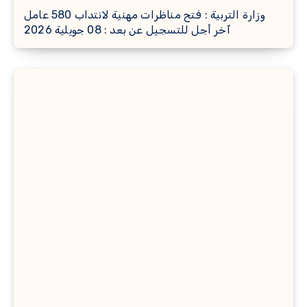
وزارة التربية : فتح مناظرات مهنية لانتداب 580 عامل
آخر أجل للتسجيل عن بعد : 08 جويلية 2026