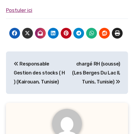
Postuler ici
Navigation
Responsable
chargé RH (sousse)
de
Gestion des stocks ( H
(Les Berges Du Lac II,
l’article
) (Kairouan, Tunisie)
Tunis, Tunisie)