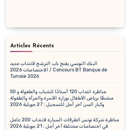
Articles Récents
البنك التونسي يفتح باب الترشح لانتداب عديد
الاختصاصات 2026 / Concours BT Banque de
Tunisie 2026
مناظرة انتداب 120 أستاذًا للشباب والطفولة و 50
منشطًا برياض الأطفال بوزارة الأسرة والمرأة والطفولة
وكبار السن آخر أجل للتسجيل : 27 جويلية 2026
مناظرة شركة تونس الطرقات السيارة لانتداب 200 عامل
في اختصاصات مختلفة آخر أجل : 21 جويلية 2026