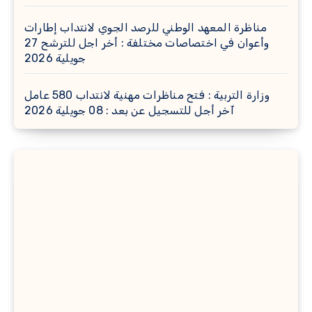
مناظرة المعهد الوطني للرصد الجوي لانتداب إطارات
وأعوان في اختصاصات مختلفة : أخر اجل للترشح 27
جويلية 2026
وزارة التربية : فتح مناظرات مهنية لانتداب 580 عامل
آخر أجل للتسجيل عن بعد : 08 جويلية 2026