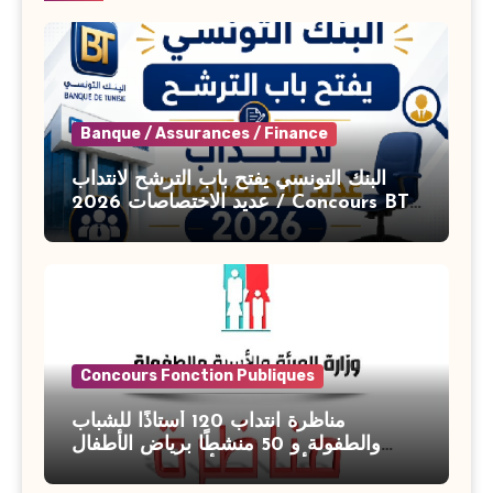
Banque / Assurances / Finance
البنك التونسي يفتح باب الترشح لانتداب
عديد الاختصاصات 2026 / Concours BT
Banque de Tunisie 2026
Concours Fonction Publiques
مناظرة انتداب 120 أستاذًا للشباب
والطفولة و 50 منشطًا برياض الأطفال
بوزارة الأسرة والمرأة والطفولة وكبار
السن آخر أجل للتسجيل : 27 جويلية 2026