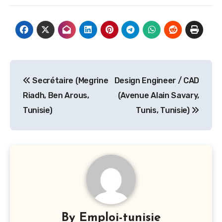
Navigation
Secrétaire (Megrine
Design Engineer / CAD
de
Riadh, Ben Arous,
(Avenue Alain Savary,
l’article
Tunisie)
Tunis, Tunisie)
By
Emploi-tunisie