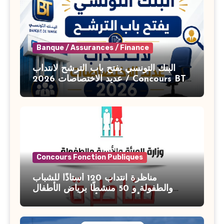
Banque / Assurances / Finance
البنك التونسي يفتح باب الترشح لانتداب
عديد الاختصاصات 2026 / Concours BT
Banque de Tunisie 2026
Concours Fonction Publiques
مناظرة انتداب 120 أستاذًا للشباب
والطفولة و 50 منشطًا برياض الأطفال
بوزارة الأسرة والمرأة والطفولة وكبار
السن آخر أجل للتسجيل : 27 جويلية 2026