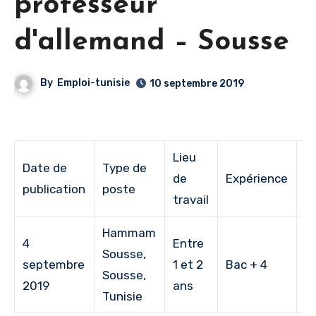
professeur
d'allemand – Sousse
By
Emploi-tunisie
10 septembre 2019
Lieu
Date de
Type de
de
Expérience
É
publication
poste
travail
Hammam
4
Entre
M
Sousse,
septembre
1 et 2
Bac + 4
t
Sousse,
2019
ans
pa
Tunisie