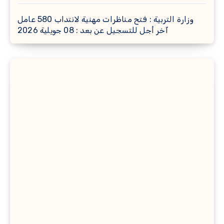
وزارة التربية : فتح مناظرات مهنية لانتداب 580 عامل
آخر أجل للتسجيل عن بعد : 08 جويلية 2026