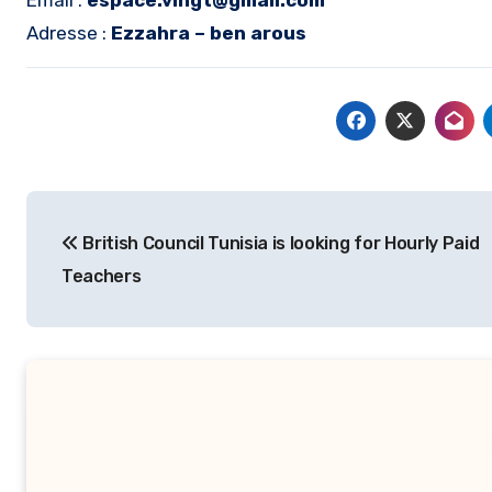
Email :
espace.vingt@gmail.com
Adresse :
Ezzahra – ben arous
Navigation
British Council Tunisia is looking for Hourly Paid
de
Teachers
l’article