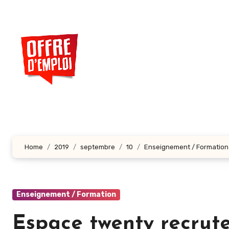
Aller
au
contenu
principal
Home
2019
septembre
10
Enseignement / Formation
Enseignement / Formation
Espace twenty recrut