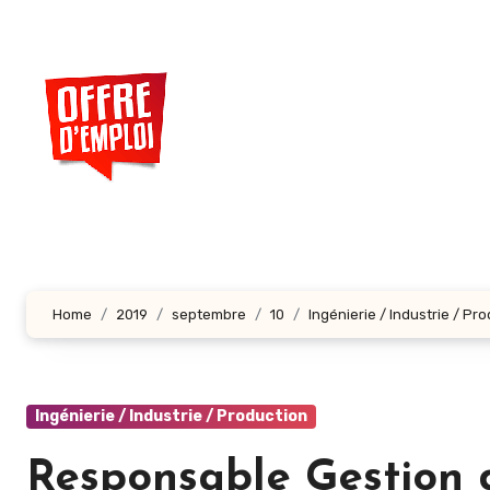
Aller
au
contenu
principal
Home
2019
septembre
10
Ingénierie / Industrie / Pr
Ingénierie / Industrie / Production
Responsable Gestion d