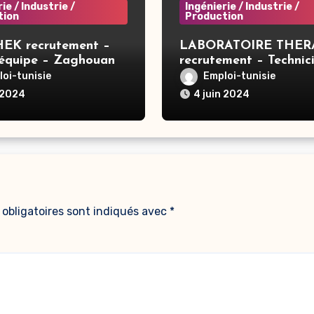
ie / Industrie /
Ingénierie / Industrie /
tion
Production
EK recrutement –
LABORATOIRE THER
’équipe – Zaghouan
recrutement – Technic
compression – Tunis
oi-tunisie
Emploi-tunisie
 2024
4 juin 2024
obligatoires sont indiqués avec
*