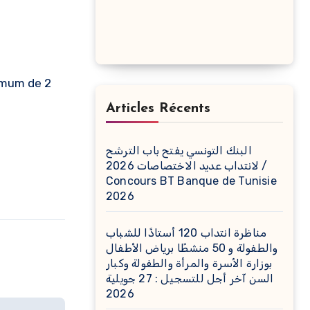
Articles Récents
البنك التونسي يفتح باب الترشح
لانتداب عديد الاختصاصات 2026 /
Concours BT Banque de Tunisie
2026
مناظرة انتداب 120 أستاذًا للشباب
والطفولة و 50 منشطًا برياض الأطفال
بوزارة الأسرة والمرأة والطفولة وكبار
السن آخر أجل للتسجيل : 27 جويلية
2026