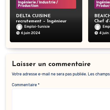
Ingénierie / Industrie /
Ingénier
Production
Produc
DELTA CUISINE
BEAICH
recrutement – Ingénieur
Chef d
informatique – Ben Arous
Emploi-tunisie
Empl
6 juin 2024
4 juin
Laisser un commentaire
Votre adresse e-mail ne sera pas publiée.
Les champs 
Commentaire
*