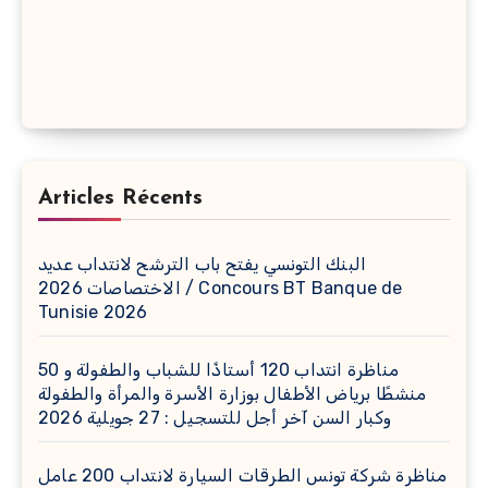
Articles Récents
البنك التونسي يفتح باب الترشح لانتداب عديد
الاختصاصات 2026 / Concours BT Banque de
Tunisie 2026
مناظرة انتداب 120 أستاذًا للشباب والطفولة و 50
منشطًا برياض الأطفال بوزارة الأسرة والمرأة والطفولة
وكبار السن آخر أجل للتسجيل : 27 جويلية 2026
مناظرة شركة تونس الطرقات السيارة لانتداب 200 عامل