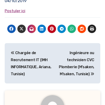
04/10/2019
Postuler ici
Navigation
Chargée de
Ingénieure ou
de
Recrutement IT (IMH
technicien CVC
l’article
INFORMATIQUE, Ariana,
Plomberie (M’saken,
Tunisie)
M’saken, Tunisie)