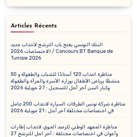
Articles Récents
البنك التونسي يفتح باب الترشح لانتداب عديد
الاختصاصات 2026 / Concours BT Banque de
Tunisie 2026
مناظرة انتداب 120 أستاذًا للشباب والطفولة و 50
منشطًا برياض الأطفال بوزارة الأسرة والمرأة والطفولة
وكبار السن آخر أجل للتسجيل : 27 جويلية 2026
مناظرة شركة تونس الطرقات السيارة لانتداب 200 عامل
في اختصاصات مختلفة آخر أجل : 21 جويلية 2026
مناظرة المعهد الوطني للرصد الجوي لانتداب إطارات
وأعوان في اختصاصات مختلفة : أخر اجل للترشح 27