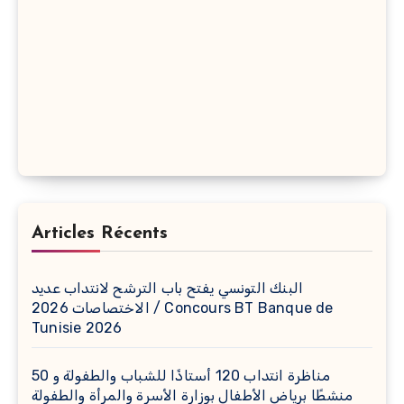
Articles Récents
البنك التونسي يفتح باب الترشح لانتداب عديد
الاختصاصات 2026 / Concours BT Banque de
Tunisie 2026
مناظرة انتداب 120 أستاذًا للشباب والطفولة و 50
منشطًا برياض الأطفال بوزارة الأسرة والمرأة والطفولة