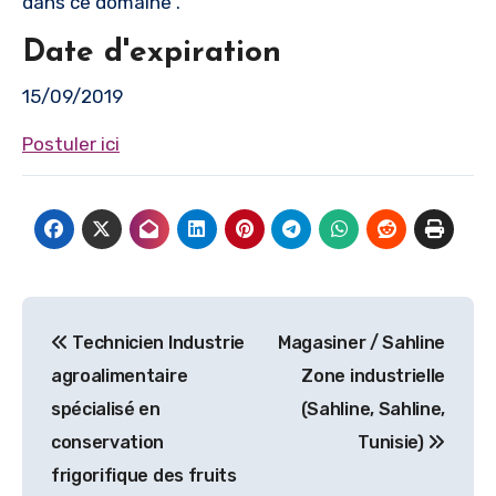
dans ce domaine .
Date d'expiration
15/09/2019
Postuler ici
Navigation
Technicien Industrie
Magasiner / Sahline
de
agroalimentaire
Zone industrielle
l’article
spécialisé en
(Sahline, Sahline,
conservation
Tunisie)
frigorifique des fruits