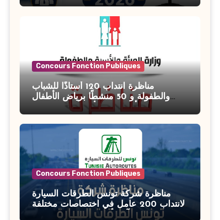
Concours Fonction Publiques
مناظرة انتداب 120 أستاذًا للشباب
والطفولة و 50 منشطًا برياض الأطفال
بوزارة الأسرة والمرأة والطفولة وكبار
السن آخر أجل للتسجيل : 27 جويلية 2026
Concours Fonction Publiques
مناظرة شركة تونس الطرقات السيارة
لانتداب 200 عامل في اختصاصات مختلفة
آخر أجل : 21 جويلية 2026